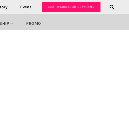
tory
Event
BUAT WEBSITEMU SEKARANG
SHIP
PROMO