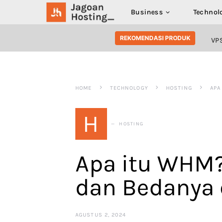
Business
Technol
SEARCH FOR:
REKOMENDASI PRODUK
VP
HOME
TECHNOLOGY
HOSTING
APA
H
HOSTING
Apa itu WHM? 
dan Bedanya 
AGUSTUS 2, 2024