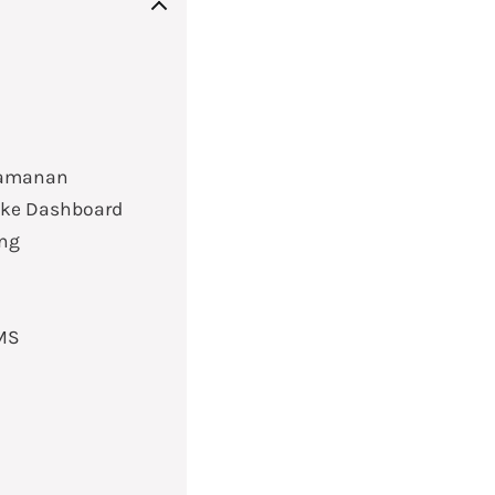
eamanan
ke Dashboard
ing
MS