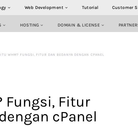
ogy
Web Development
Tutorial
Customer S
S
HOSTING
DOMAIN & LICENSE
PARTNER
 ITU WHM? FUNGSI, FITUR DAN BEDANYA DENGAN CPANEL
Fungsi, Fitur
dengan cPanel