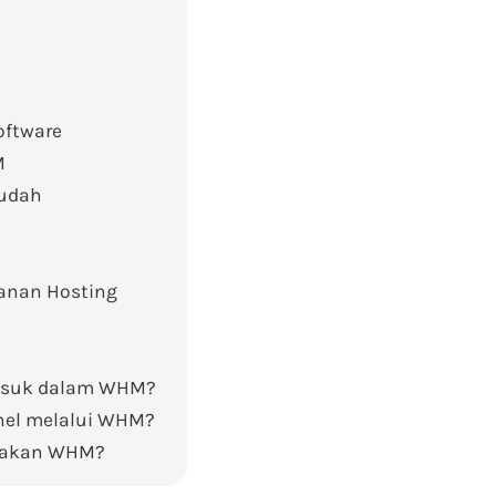
oftware
M
Mudah
yanan Hosting
asuk dalam WHM?
nel melalui WHM?
nakan WHM?