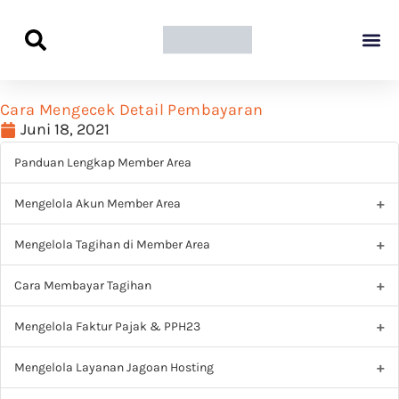
Panduan Awal L
Semua Pa
Kamus Host
Rekomendasi Pro
Cara Mengecek Detail Pembayaran
Juni 18, 2021
Panduan Lengkap Member Area
Mengelola Akun Member Area
Mengelola Tagihan di Member Area
Cara Membayar Tagihan
Mengelola Faktur Pajak & PPH23
Mengelola Layanan Jagoan Hosting