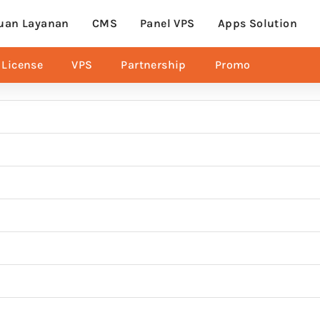
uan Layanan
CMS
Panel VPS
Apps Solution
License
VPS
Partnership
Promo