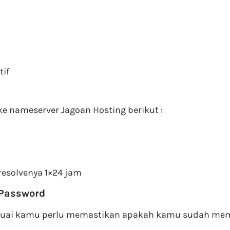
if
 nameserver Jagoan Hosting berikut :
resolvenya 1×24 jam
 Password
uai kamu perlu memastikan apakah kamu sudah memil