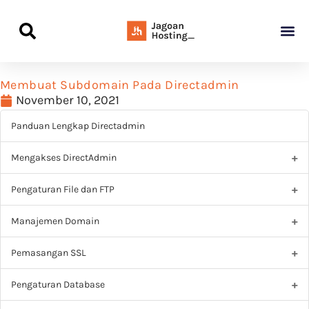
Panduan Awal L
Semua Pa
Kamus Host
Rekomendasi Pro
Membuat Subdomain Pada Directadmin
November 10, 2021
Panduan Lengkap Directadmin
Mengakses DirectAdmin
Pengaturan File dan FTP
Manajemen Domain
Pemasangan SSL
Pengaturan Database