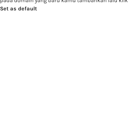
pada domain yang baru kamu tambahkan lalu klik
Set as default