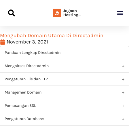
Panduan Awal L
Semua Pa
Kamus Host
Rekomendasi Pro
Mengubah Domain Utama Di Directadmin
November 3, 2021
Panduan Lengkap Directadmin
Mengakses DirectAdmin
Pengaturan File dan FTP
Manajemen Domain
Pemasangan SSL
Pengaturan Database