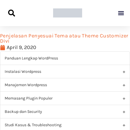
Panduan Awal L
Semua Pa
Kamus Host
Rekomendasi Pro
Penjelasan Penyesuai Tema atau Theme Customizer
Divi
April 9, 2020
Panduan Lengkap WordPress
Instalasi Wordpress
Manajemen Wordpress
Memasang Plugin Populer
Backup dan Security
Studi Kasus & Troubleshooting