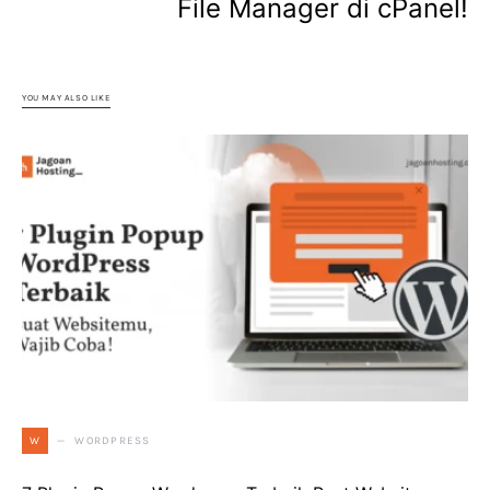
File Manager di cPanel!
YOU MAY ALSO LIKE
WORDPRESS
W