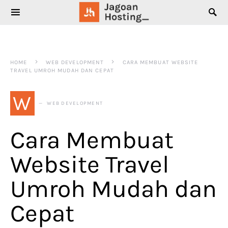
SEARCH FOR:
HOME
WEB DEVELOPMENT
CARA MEMBUAT WEBSITE
TRAVEL UMROH MUDAH DAN CEPAT
W
WEB DEVELOPMENT
Cara Membuat
Website Travel
Umroh Mudah dan
Cepat