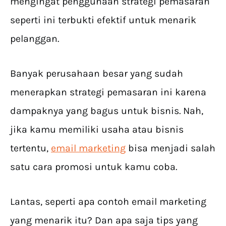
mengingat penggunaan strategi pemasaran
seperti ini terbukti efektif untuk menarik
pelanggan.
Banyak perusahaan besar yang sudah
menerapkan strategi pemasaran ini karena
dampaknya yang bagus untuk bisnis. Nah,
jika kamu memiliki usaha atau bisnis
tertentu,
email marketing
bisa menjadi salah
satu cara promosi untuk kamu coba.
Lantas, seperti apa contoh email marketing
yang menarik itu? Dan apa saja tips yang