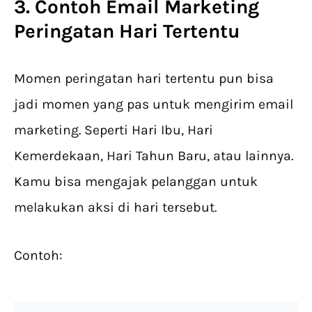
3. Contoh Email Marketing
Peringatan Hari Tertentu
Momen peringatan hari tertentu pun bisa
jadi momen yang pas untuk mengirim email
marketing. Seperti Hari Ibu, Hari
Kemerdekaan, Hari Tahun Baru, atau lainnya.
Kamu bisa mengajak pelanggan untuk
melakukan aksi di hari tersebut.
Contoh: