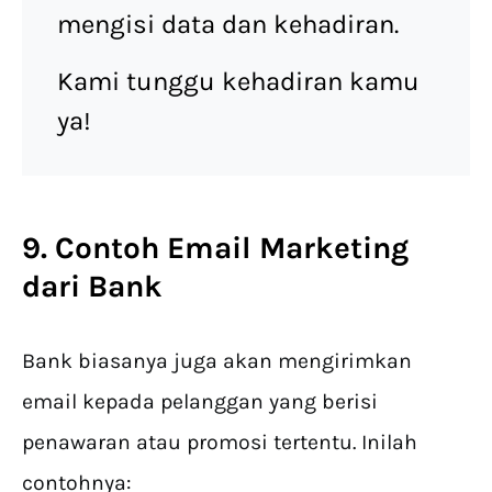
mengisi data dan kehadiran.
Kami tunggu kehadiran kamu
ya!
9. Contoh Email Marketing
dari Bank
Bank biasanya juga akan mengirimkan
email kepada pelanggan yang berisi
penawaran atau promosi tertentu. Inilah
contohnya: