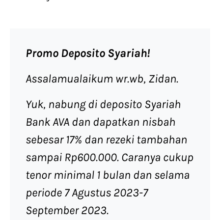
Promo Deposito Syariah!
Assalamualaikum wr.wb, Zidan.
Yuk, nabung di deposito Syariah
Bank AVA dan dapatkan nisbah
sebesar 17% dan rezeki tambahan
sampai Rp600.000. Caranya cukup
tenor minimal 1 bulan dan selama
periode 7 Agustus 2023-7
September 2023.