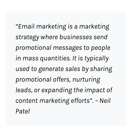
“Email marketing is a marketing
strategy where businesses send
promotional messages to people
in mass quantities. It is typically
used to generate sales by sharing
promotional offers, nurturing
leads, or expanding the impact of
content marketing efforts”. – Neil
Patel