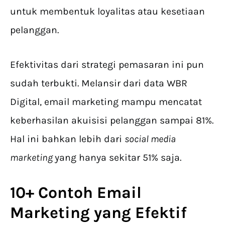
untuk membentuk loyalitas atau kesetiaan
pelanggan.
Efektivitas dari strategi pemasaran ini pun
sudah terbukti. Melansir dari data WBR
Digital, email marketing mampu mencatat
keberhasilan akuisisi pelanggan sampai 81%.
Hal ini bahkan lebih dari
social media
marketing
yang hanya sekitar 51% saja.
10+ Contoh Email
Marketing yang Efektif