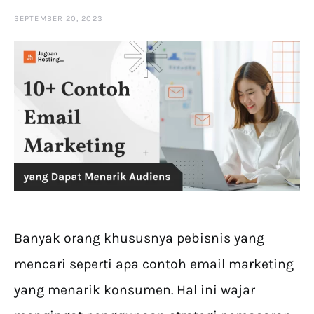
SEPTEMBER 20, 2023
Banyak orang khususnya pebisnis yang
mencari seperti apa contoh email marketing
yang menarik konsumen. Hal ini wajar