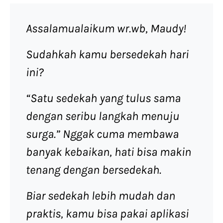
Assalamualaikum wr.wb, Maudy!
Sudahkah kamu bersedekah hari
ini?
“Satu sedekah yang tulus sama
dengan seribu langkah menuju
surga.” Nggak cuma membawa
banyak kebaikan, hati bisa makin
tenang dengan bersedekah.
Biar sedekah lebih mudah dan
praktis, kamu bisa pakai aplikasi