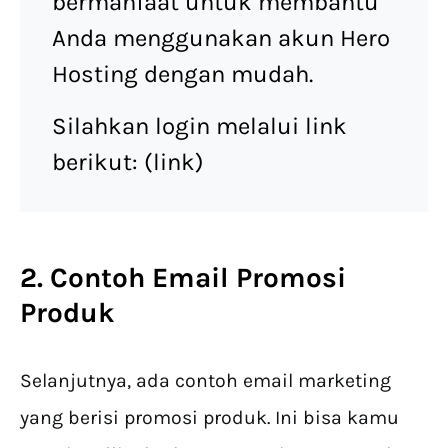
bermanfaat untuk membantu
Anda menggunakan akun Hero
Hosting dengan mudah.
Silahkan login melalui link
berikut: (link)
2. Contoh Email Promosi
Produk
Selanjutnya, ada contoh email marketing
yang berisi promosi produk. Ini bisa kamu