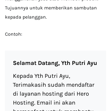
Tujuannya untuk memberikan sambutan
kepada pelanggan.
Contoh:
Selamat Datang, Yth Putri Ayu
Kepada Yth Putri Ayu,
Terimakasih sudah mendaftar
di layanan hosting dari Hero
Hosting. Email ini akan