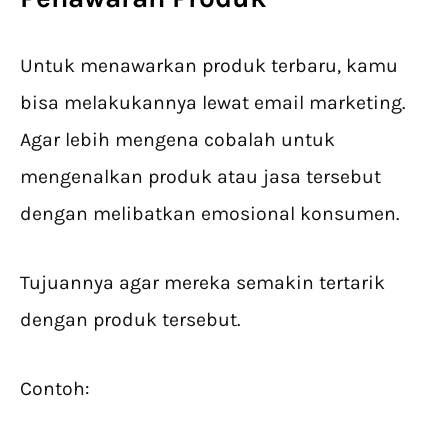
Untuk menawarkan produk terbaru, kamu
bisa melakukannya lewat email marketing.
Agar lebih mengena cobalah untuk
mengenalkan produk atau jasa tersebut
dengan melibatkan emosional konsumen.
Tujuannya agar mereka semakin tertarik
dengan produk tersebut.
Contoh: