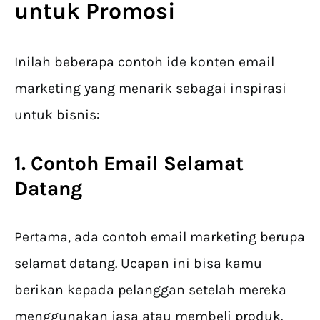
untuk Promosi
Inilah beberapa contoh ide konten email
marketing yang menarik sebagai inspirasi
untuk bisnis:
1. Contoh Email Selamat
Datang
Pertama, ada contoh email marketing berupa
selamat datang. Ucapan ini bisa kamu
berikan kepada pelanggan setelah mereka
menggunakan jasa atau membeli produk.