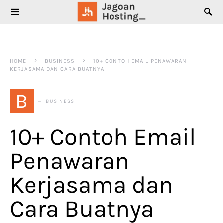
SEARCH FOR:
HOME
BUSINESS
10+ CONTOH EMAIL PENAWARAN
KERJASAMA DAN CARA BUATNYA
B
BUSINESS
10+ Contoh Email
Penawaran
Kerjasama dan
Cara Buatnya