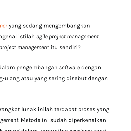
mer
yang sedang mengembangkan
genal istilah
agile project management.
 project management
itu sendiri?
 dalam pengembangan
software
dengan
ng-ulang atau yang sering disebut dengan
ngkat lunak inilah terdapat proses yang
nagement
. Metode ini sudah diperkenalkan
ok orang dalam komunitas
developer
yang