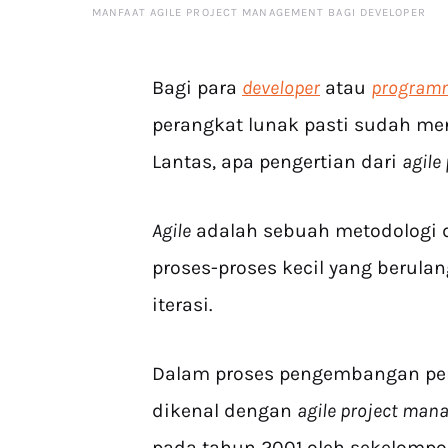
MANFAAT AGILE PROJECT MANAGEMENT BAGI DEVELOPER
Bagi para
developer
atau
program
perangkat lunak pasti sudah men
Lantas, apa pengertian dari
agile
Agile
adalah sebuah metodologi
proses-proses kecil yang berula
iterasi.
Dalam proses pengembangan pera
dikenal dengan
agile project ma
pada tahun 2001 oleh sekelomp