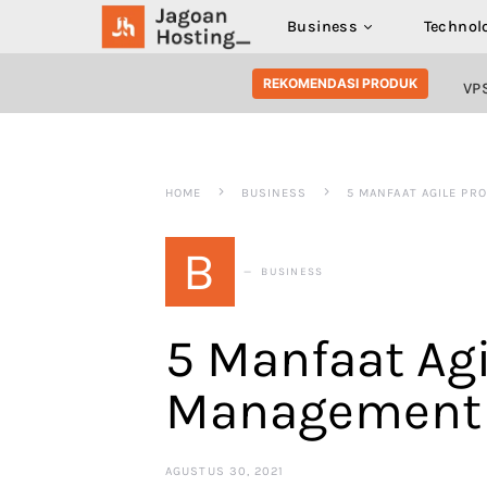
Business
Technol
SEARCH FOR:
REKOMENDASI PRODUK
VP
HOME
BUSINESS
5 MANFAAT AGILE PR
B
BUSINESS
5 Manfaat Agi
Management 
AGUSTUS 30, 2021