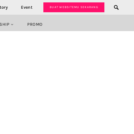
tory
Event
BUAT WEBSITEMU SEKARANG
SHIP
PROMO