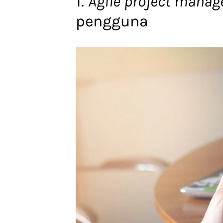
1.
Agile project mana
pengguna