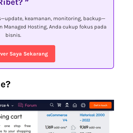
Ribet?
s—update, keamanan, monitoring, backup—
gan Managed Hosting, Anda cukup fokus pada
bisnis.
rver Saya Sekarang
ce?