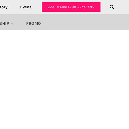
tory
Event
BUAT WEBSITEMU SEKARANG
SHIP
PROMO