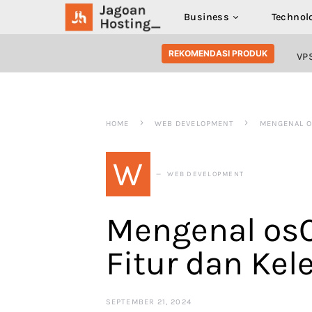
Business
Technol
SEARCH FOR:
REKOMENDASI PRODUK
VP
HOME
WEB DEVELOPMENT
MENGENAL O
W
WEB DEVELOPMENT
Mengenal osC
Fitur dan Ke
SEPTEMBER 21, 2024