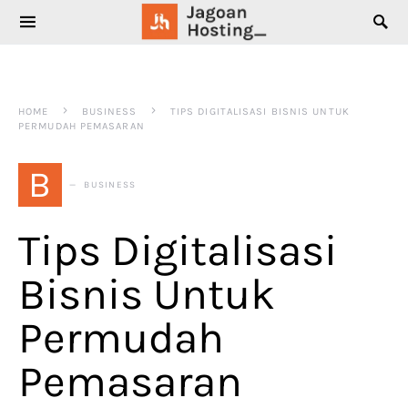
SEARCH FOR:
HOME
BUSINESS
TIPS DIGITALISASI BISNIS UNTUK
PERMUDAH PEMASARAN
B
BUSINESS
Tips Digitalisasi
Bisnis Untuk
Permudah
Pemasaran