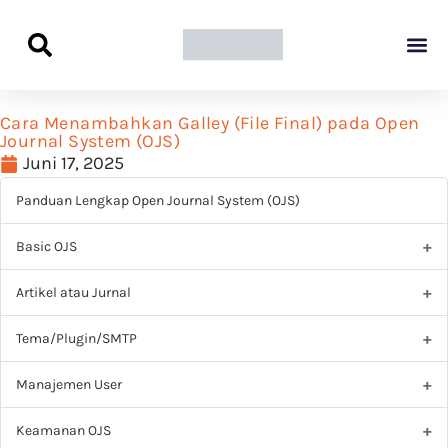
Panduan Awal L
Semua Pa
Kamus Host
Rekomendasi Pro
Cara Menambahkan Galley (File Final) pada Open
Journal System (OJS)
Juni 17, 2025
Panduan Lengkap Open Journal System (OJS)
Basic OJS
Artikel atau Jurnal
Tema/Plugin/SMTP
Manajemen User
Keamanan OJS