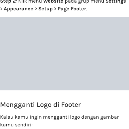
Step 2
: Klik menu
Website
pada grup menu
Settings
>
Appearance
>
Setup
>
Page Footer
.
Mengganti Logo di Footer
Kalau kamu ingin mengganti logo dengan gambar
kamu sendiri: