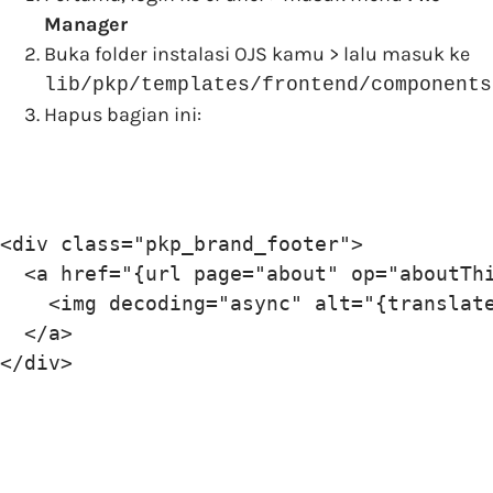
Manager
Buka folder instalasi OJS kamu > lalu masuk ke
lib/pkp/templates/frontend/components
Hapus bagian ini:
<div class="pkp_brand_footer">

  <a href="{url page="about" op="aboutThi
    <img decoding="async" alt="{translat
  </a>

</div>