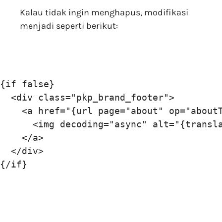
Kalau tidak ingin menghapus, modifikasi
menjadi seperti berikut:
{if false}

  <div class="pkp_brand_footer">

    <a href="{url page="about" op="aboutT
      <img decoding="async" alt="{transl
    </a>

  </div>
