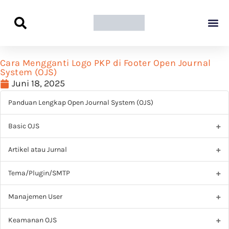
Panduan Awal L
Semua Pa
Kamus Host
Rekomendasi Pro
Cara Mengganti Logo PKP di Footer Open Journal
System (OJS)
Juni 18, 2025
Panduan Lengkap Open Journal System (OJS)
Basic OJS
Artikel atau Jurnal
Tema/Plugin/SMTP
Manajemen User
Keamanan OJS