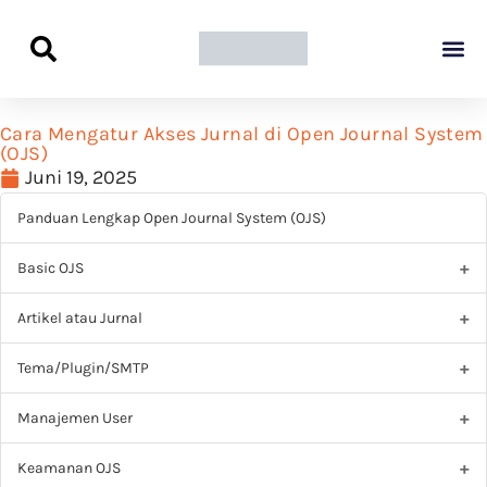
Panduan Awal L
Semua Pa
Kamus Host
Rekomendasi Pro
Cara Mengatur Akses Jurnal di Open Journal System
(OJS)
Juni 19, 2025
Panduan Lengkap Open Journal System (OJS)
Basic OJS
Artikel atau Jurnal
Tema/Plugin/SMTP
Manajemen User
Keamanan OJS