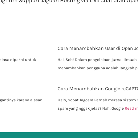
 Tim Support Jagoan Hosting via Live Chat atau Open 
Cara Menambahkan User di Open Jo
biasa dipakai untuk
Hai, Sob! Dalam pengelolaan jurnal ilmua
menambahkan pengguna adalah langkah pe
Cara Menambahkan Google reCAPTCH
gantinya karena alasan
Halo, Sobat Jagoan! Pernah merasa sistem
spam yang nggak jelas? Nah, Google
Read m