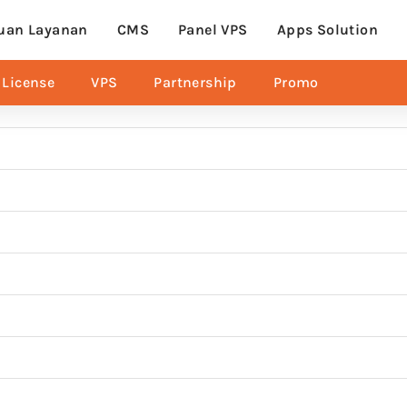
uan Layanan
CMS
Panel VPS
Apps Solution
License
VPS
Partnership
Promo