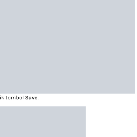
lik tombol
Save
.