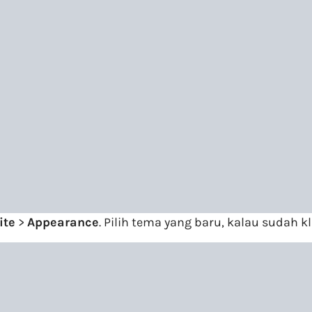
ite
>
Appearance
. Pilih tema yang baru, kalau sudah k