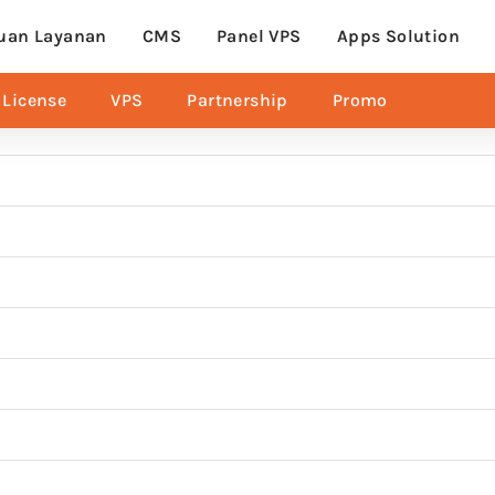
uan Layanan
CMS
Panel VPS
Apps Solution
License
VPS
Partnership
Promo