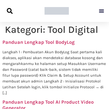
Panduan Awal L
Semua Pa
Kamus Host
Rekomendasi Pro
Kategori:
Tool Digital
Panduan Lengkap Tool BodyLog
Langkah 1 : Pembuatan Akun BodyLog Saat pertama kali
diakses, aplikasi akan mendeteksi database kosong dan
mengarahkanmu ke halaman setup Masukkan Username
dan Password (catat baik-baik, sistem tidak memiliki
fitur lupa password) Klik Claim & Setup Account untuk
membuat akun admin Langkah 2 : Inisialisasi Protokol
Latihan Setelah login, klik tombol Initialize Protocol → di
[…]
Panduan Lengkap Tool AI Product Video
Generator