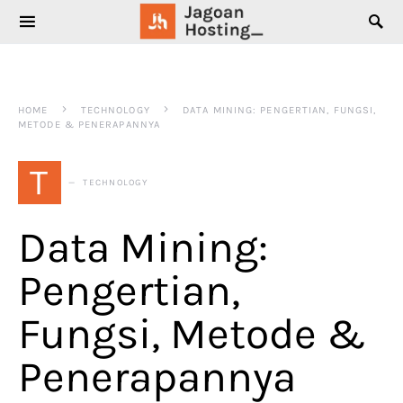
SEARCH FOR:
HOME
TECHNOLOGY
DATA MINING: PENGERTIAN, FUNGSI,
METODE & PENERAPANNYA
T
TECHNOLOGY
Data Mining:
Pengertian,
Fungsi, Metode &
Penerapannya