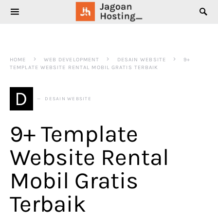
SEARCH FOR:
HOME
WEB DEVELOPMENT
DESAIN WEBSITE
9+
TEMPLATE WEBSITE RENTAL MOBIL GRATIS TERBAIK
D
DESAIN WEBSITE
9+ Template
Website Rental
Mobil Gratis
Terbaik