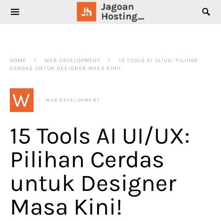
SEARCH FOR:
HOME
WEB DEVELOPMENT
15 TOOLS AI UI/UX: PILIHAN
CERDAS UNTUK DESIGNER MASA KINI!
W
WEB DEVELOPMENT
15 Tools AI UI/UX:
Pilihan Cerdas
untuk Designer
Masa Kini!