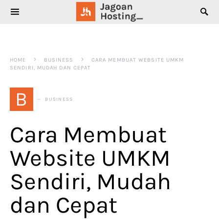
SEARCH FOR:
HOME
BUSINESS
CARA MEMBUAT WEBSITE UMKM
SENDIRI, MUDAH DAN CEPAT
B
BUSINESS
Cara Membuat
Website UMKM
Sendiri, Mudah
dan Cepat