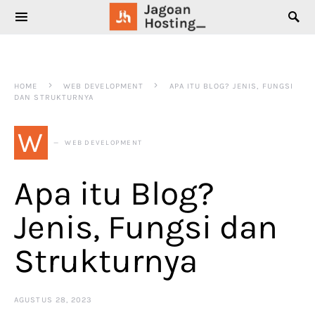
SEARCH FOR:
HOME
WEB DEVELOPMENT
APA ITU BLOG? JENIS, FUNGSI
DAN STRUKTURNYA
W
WEB DEVELOPMENT
Apa itu Blog?
Jenis, Fungsi dan
Strukturnya
AGUSTUS 28, 2023