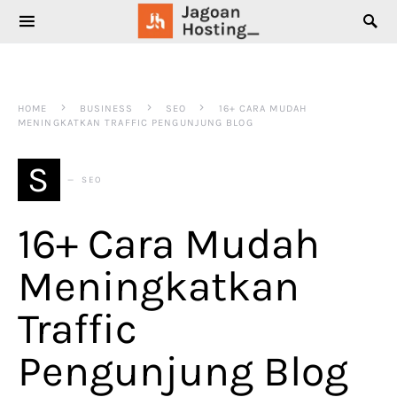
SEARCH FOR:
HOME
BUSINESS
SEO
16+ CARA MUDAH
MENINGKATKAN TRAFFIC PENGUNJUNG BLOG
S
SEO
16+ Cara Mudah
Meningkatkan
Traffic
Pengunjung Blog