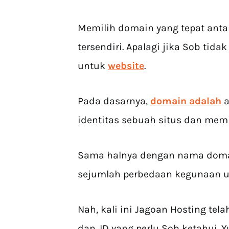
Memilih domain yang tepat antar
tersendiri. Apalagi jika Sob tid
untuk
website
.
Pada dasarnya,
domain adalah
a
identitas sebuah situs dan memi
Sama halnya dengan nama doma
sejumlah perbedaan kegunaan un
Nah, kali ini Jagoan Hosting t
dan .ID yang perlu Sob ketahui. 