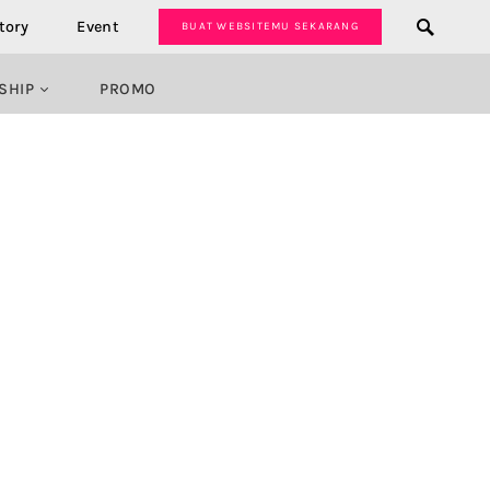
tory
Event
BUAT WEBSITEMU SEKARANG
SHIP
PROMO