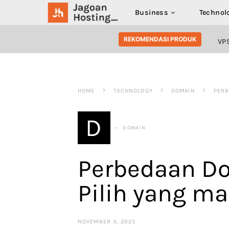
Business
Technol
SEARCH FOR:
REKOMENDASI PRODUK
VP
HOME
TECHNOLOGY
DOMAIN
PERB
D
DOMAIN
Perbedaan Do
Pilih yang m
NOVEMBER 3, 2023