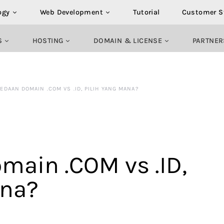
ogy
Web Development
Tutorial
Customer S
S
HOSTING
DOMAIN & LICENSE
PARTNER
EDAAN DOMAIN .COM VS .ID, PILIH YANG MANA?
main .COM vs .ID,
ana?