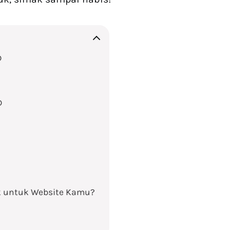
D
D
k untuk Website Kamu?