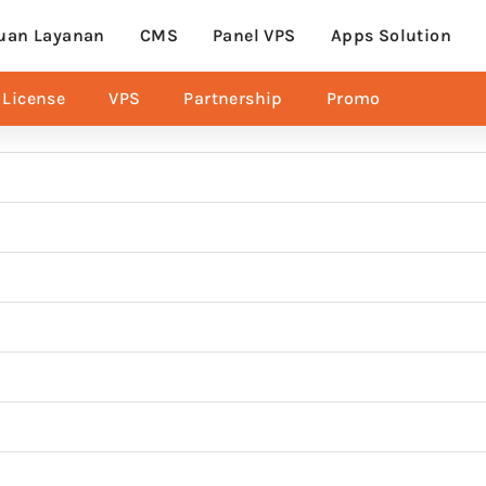
uan Layanan
CMS
Panel VPS
Apps Solution
License
VPS
Partnership
Promo