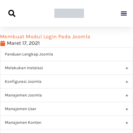
Panduan Awal L
Semua Pa
Kamus Host
Rekomendasi Pro
Membuat Modul Login Pada Joomla
Maret 17, 2021
Panduan Lengkap Joomla
Melakukan Instalasi
Konfigurasi Joomla
Manajemen Joomla
Manajemen User
Manajemen Konten