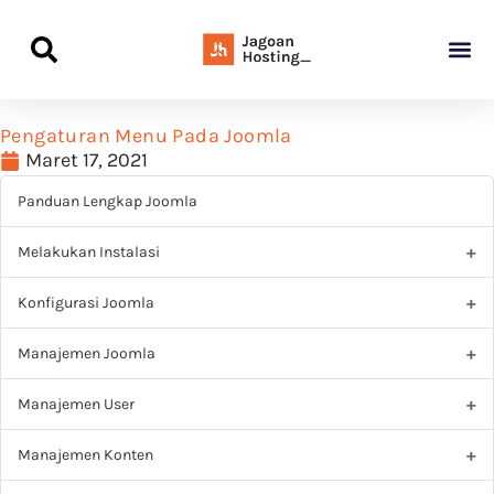
Panduan Awal L
Semua Pa
Kamus Host
Rekomendasi Pro
Pengaturan Menu Pada Joomla
Maret 17, 2021
Panduan Lengkap Joomla
Melakukan Instalasi
Konfigurasi Joomla
Manajemen Joomla
Manajemen User
Manajemen Konten