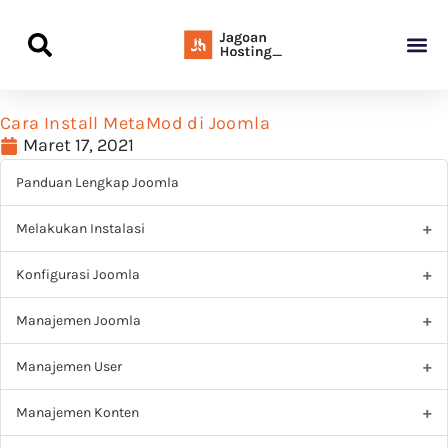
Panduan Awal L
Semua Pa
Kamus Host
Rekomendasi Pro
Cara Install MetaMod di Joomla
Maret 17, 2021
Panduan Lengkap Joomla
Melakukan Instalasi
Konfigurasi Joomla
Manajemen Joomla
Manajemen User
Manajemen Konten