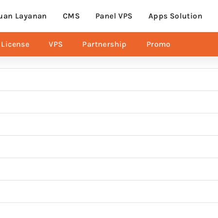
uan Layanan
CMS
Panel VPS
Apps Solution
License
VPS
Partnership
Promo