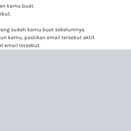
an kamu buat.
ebut.
 yang sudah kamu buat sebelumnya.
n kamu, pastikan email tersebut aktif.
t email tersebut.