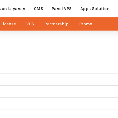
uan Layanan
CMS
Panel VPS
Apps Solution
License
VPS
Partnership
Promo