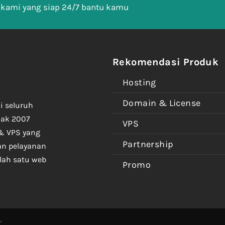
 kami yang siap 24/7 bantu kamu
Rekomendasi Produk
Hosting
Domain & License
i seluruh
jak 2007
VPS
& VPS yang
Partnership
an pelayanan
lah satu web
Promo
.