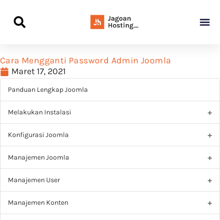
Panduan Awal L
Semua Pa
Kamus Host
Rekomendasi Pro
Cara Mengganti Password Admin Joomla
Maret 17, 2021
Panduan Lengkap Joomla
Melakukan Instalasi
Konfigurasi Joomla
Manajemen Joomla
Manajemen User
Manajemen Konten