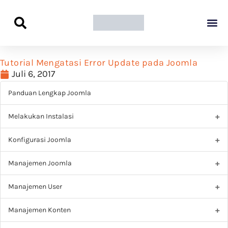
Panduan Awal L
Semua Pa
Kamus Host
Rekomendasi Pro
Tutorial Mengatasi Error Update pada Joomla
Juli 6, 2017
Panduan Lengkap Joomla
Melakukan Instalasi
Konfigurasi Joomla
Manajemen Joomla
Manajemen User
Manajemen Konten