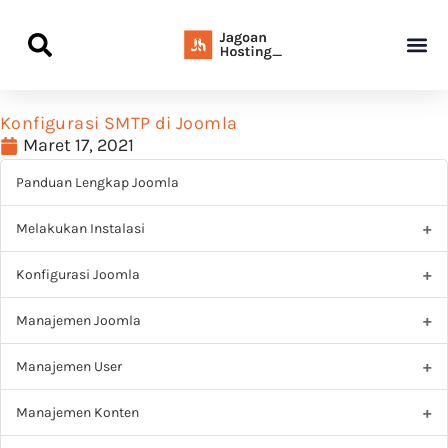
Panduan Awal L
Semua Pa
Kamus Host
Rekomendasi Pro
Konfigurasi SMTP di Joomla
Maret 17, 2021
Panduan Lengkap Joomla
Melakukan Instalasi
Konfigurasi Joomla
Manajemen Joomla
Manajemen User
Manajemen Konten