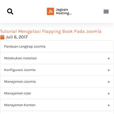
Panduan Awal L
Semua Pa
Kamus Host
Rekomendasi Pro
Tutorial Mengatasi Flapping Book Pada Joomla
Juli 6, 2017
Panduan Lengkap Joomla
Melakukan Instalasi
Konfigurasi Joomla
Manajemen Joomla
Manajemen User
Manajemen Konten