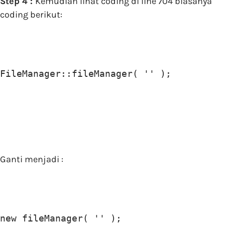
Step 4 :
Kemudian lihat coding di line 704 biasanya
coding berikut:
FileManager::fileManager( '' );
Ganti menjadi :
new fileManager( '' );