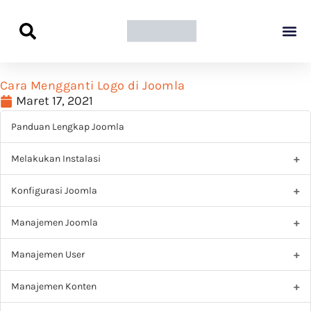
Panduan Awal L
Semua Pa
Kamus Host
Rekomendasi Pro
Cara Mengganti Logo di Joomla
Maret 17, 2021
Panduan Lengkap Joomla
Melakukan Instalasi
Konfigurasi Joomla
Manajemen Joomla
Manajemen User
Manajemen Konten